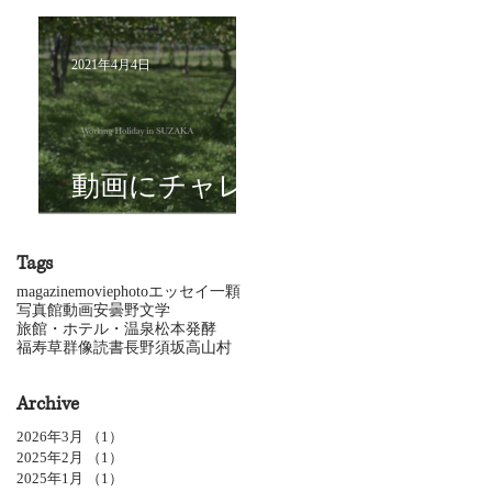
2021年4月4日
動画にチャレ
ンジ
Tags
magazine
movie
photo
エッセイ
一顆
写真館
動画
安曇野
文学
旅館・ホテル・温泉
松本
発酵
福寿草
群像
読書
長野
須坂
高山村
Archive
2026年3月
（1）
1件の記事
2025年2月
（1）
1件の記事
2025年1月
（1）
1件の記事