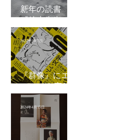
新年の読書
『鈴木先生』
2024年9月7日
『群像』にエ
ッセイを寄稿
2024年4月15日