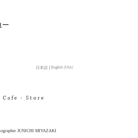
純一
English (USA)
日本語
｜
 Cafe - Store
tographer
JUNICHI MIYAZAKI