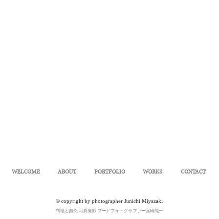
WELCOME
ABOUT
PORTFOLIO
WORKS
CONTACT
© copyright by photographer Junichi Miyazaki
料理と自然 写真撮影 フードフォトグラファー宮崎純一