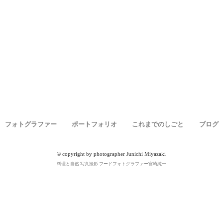
フォトグラファー
ポートフォリオ
これまでのしごと
ブログ
© copyright by photographer Junichi Miyazaki
料理と自然 写真撮影 フードフォトグラファー宮崎純一