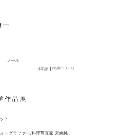
純一
メール
English (USA)
日本語
｜
学作品展
ット
フォトグラファー/料理写真家 宮崎純一