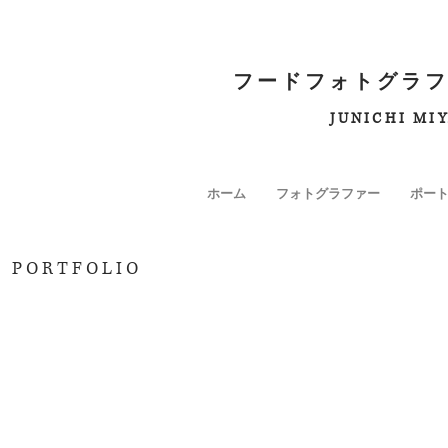
フードフォトグラフ
JUNICHI MI
ホーム
フォトグラファー
ポー
PORTFOLIO
LIFE digest
NATURE / PO
暮
日
ら
本
し
の
と
自
料
然
理
と
肖
像