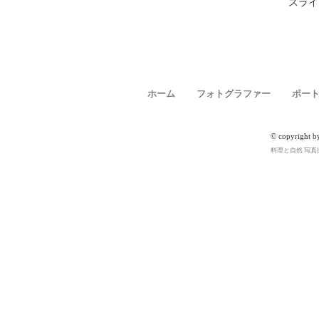
​スラ
ホーム
フォトグラファー
ポー
© copyright b
料理と自然 写真