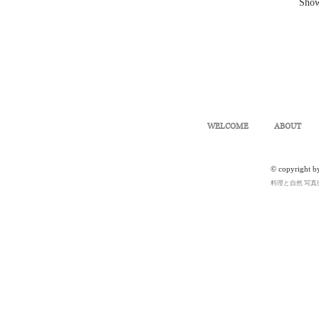
​Sho
WELCOME
ABOUT
© copyright b
料理と自然 写真