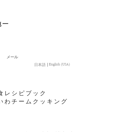
純一
メール
English (USA)
日本語
｜
食レシピブック
いわチームクッキング