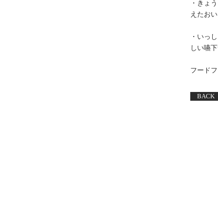
・きょう
えたおい
・いっし
しい嚥下
​フード
BACK