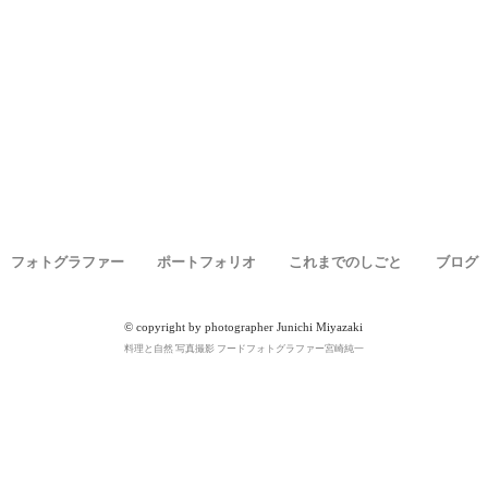
フォトグラファー
ポートフォリオ
これまでのしごと
ブログ
© copyright by photographer Junichi Miyazaki
料理と自然 写真撮影 フードフォトグラファー宮崎純一