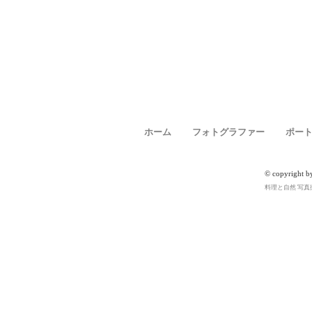
ホーム
フォトグラファー
ポー
© copyright b
料理と自然 写真