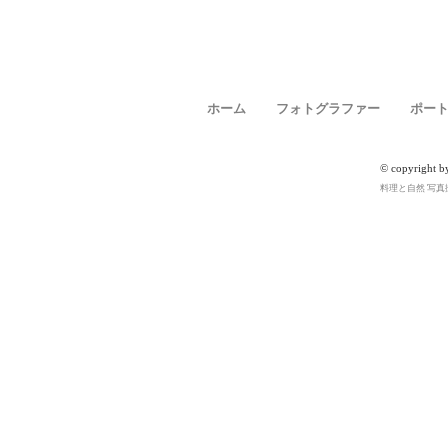
ホーム
フォトグラファー
ポー
© copyright b
料理と自然 写真