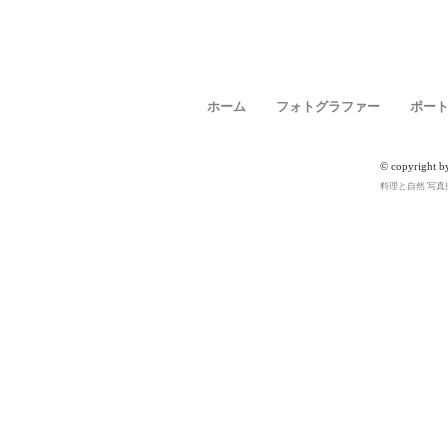
ホーム
フォトグラファー
ポー
© copyright b
料理と自然 写真