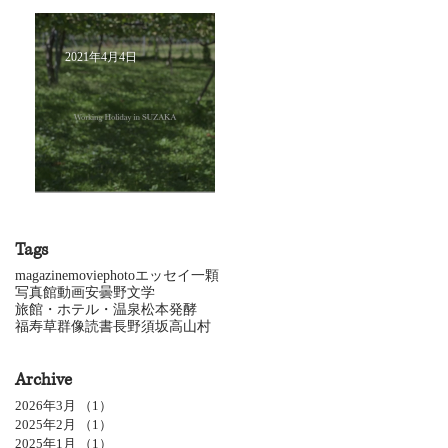
2021年4月4日
動画にチャレンジ
Tags
magazine
movie
photo
エッセイ
一顆
写真館
動画
安曇野
文学
旅館・ホテル・温泉
松本
発酵
福寿草
群像
読書
長野
須坂
高山村
Archive
2026年3月
（1）
1件の記事
2025年2月
（1）
1件の記事
2025年1月
（1）
1件の記事